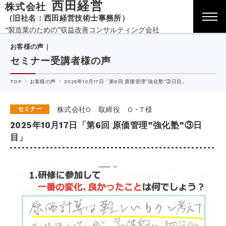
西田経営
株式会社
（旧社名：西田経営技術士事務所）
“製造業のための”収益改善コンサルティング会社
お客様の声｜
セミナー受講者様の声
TOP
お客様の声
2025年10月17日「第6回 原価管理”強化塾”③日目」
セミナー
株式会社O 取締役 O・T様
2025年10月17日「第6回 原価管理”強化塾”③日
目」