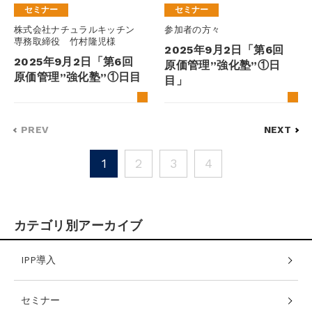
セミナー
セミナー
株式会社ナチュラルキッチン
参加者の方々
専務取締役 竹村隆児様
2025年9月2日「第6回
2025年9月2日「第6回
原価管理”強化塾”①日
原価管理”強化塾”①日目
目」
PREV
NEXT
1
2
3
4
カテゴリ別アーカイブ
IPP導入
セミナー