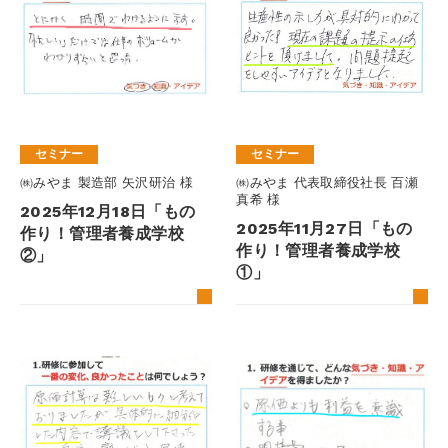
セミナー
セミナー
㈱みやま 製造部 矢沢研治 様
㈱みやま 代表取締役社長 百瀬
真希 様
2025年12月18日「もの
2025年11月27日「もの
作り！管理者養成学校
作り！管理者養成学校
②」
①」