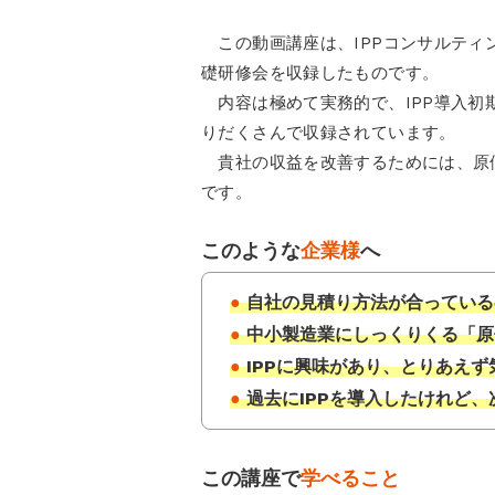
この動画講座は、IPPコンサルティ
礎研修会を収録したものです。
内容は極めて実務的で、IPP導入初
りだくさんで収録されています。
貴社の収益を改善するためには、原
です。
このような
企業様
へ
● 自社の見積り方法が合ってい
● 中小製造業にしっくりくる「
● IPPに興味があり、とりあえ
● 過去にIPPを導入したけれ
この講座で
学べること