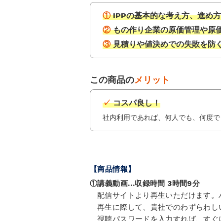
① IPPの基本的な考え方、進め方
② もの作り企業の原価管理や原
③ 見積りや値決めでの失敗を防
この商品の
メリット
✓ コスパ良し！
社内利用であれば、何人でも、何度で
【商品情報】
①講義動画…収録時間 3時間9分
配信サイトより再生いただけます。
再生に際して、貴社でのわずらわし
視聴パスワードを入力すれば、すぐ