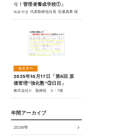
り！管理者養成学校①」
㈱みやま 代表取締役社長 百瀬真希 様
セミナー
2025年10月17日「第6回 原
価管理”強化塾”③日目」
株式会社O 取締役 O・T様
年間アーカイブ
2026年