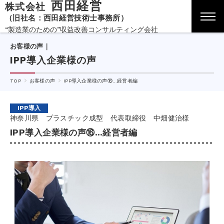
西田経営
株式会社
（旧社名：西田経営技術士事務所）
“製造業のための”収益改善コンサルティング会社
お客様の声｜
IPP導入企業様の声
TOP
お客様の声
IPP導入企業様の声⑯…経営者編
IPP導入
神奈川県 プラスチック成型 代表取締役 中畑健治様
IPP導入企業様の声⑯…経営者編