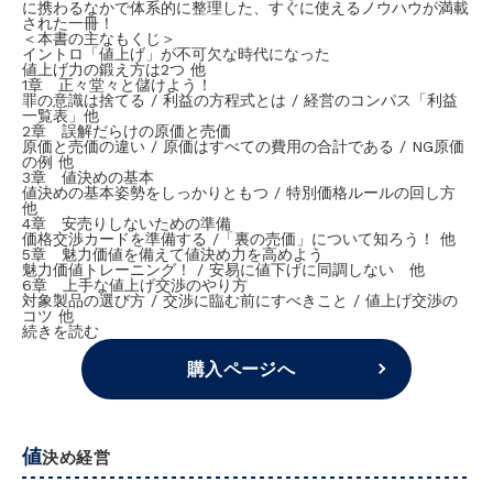
に携わるなかで体系的に整理した、すぐに使えるノウハウが満載
された一冊！
＜本書の主なもくじ＞
イントロ「値上げ」が不可欠な時代になった
値上げ力の鍛え方は2つ 他
1章 正々堂々と儲けよう！
罪の意識は捨てる / 利益の方程式とは / 経営のコンパス「利益
一覧表」他
2章 誤解だらけの原価と売価
原価と売価の違い / 原価はすべての費用の合計である / NG原価
の例 他
3章 値決めの基本
値決めの基本姿勢をしっかりともつ / 特別価格ルールの回し方
他
4章 安売りしないための準備
価格交渉カードを準備する /「裏の売価」について知ろう！ 他
5章 魅力価値を備えて値決め力を高めよう
魅力価値トレーニング！ / 安易に値下げに同調しない 他
6章 上手な値上げ交渉のやり方
対象製品の選び方 / 交渉に臨む前にすべきこと / 値上げ交渉の
コツ 他
続きを読む
購入ページへ
値
決め経営