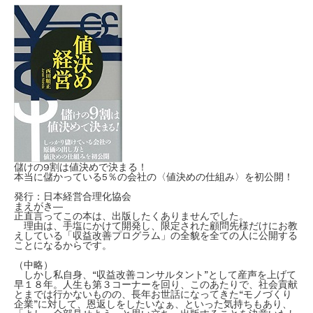
儲けの9割は値決めで決まる！
本当に儲かっている5％の会社の〈値決めの仕組み〉を初公開！
発行：日本経営合理化協会
まえがき―
正直言ってこの本は、出版したくありませんでした。
理由は、手塩にかけて開発し、限定された顧問先様だけにお教
えしている「収益改善プログラム」の全貌を全ての人に公開する
ことになるからです。
（中略）
しかし私自身、“収益改善コンサルタント”として産声を上げて
早１８年。人生も第３コーナーを回り、このあたりで、社会貢献
とまでは行かないものの、長年お世話になってきた“モノづくり
企業”に対して、恩返しをしたいなぁ、といった気持ちもあり、