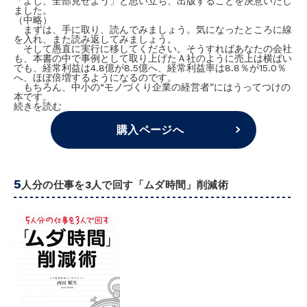
「よし、全部見せよう」と思い立ち、出版することを決意いたし
ました。
（中略）
まずは、手に取り、読んでみましょう。気になったところに線
を入れ、また読み返してみましょう。
そして愚直に実行に移してください。そうすればあなたの会社
も、本書の中で事例として取り上げたＡ社のように売上は横ばい
でも、経常利益は4.8億が8.5億へ、経常利益率は8.8％が15.0％
へ、ほぼ倍増するようになるのです。
もちろん、中小の“モノづくり企業の経営者”にはうってつけの
本です。
続きを読む
購入ページへ
5
人分の仕事を3人で回す「ムダ時間」削減術