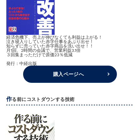
経済危機下、売上が伸びなくても利益は上がる！
泣き寝入りしていた赤字仕事をあぶり出せ！
知らずに売っていた赤字商品を洗い出せ！！
月1回、2時間の会議で、営業利益3.1倍
３回集まっただけで原価23％低減
発行：中経出版
購入ページへ
作
る前にコストダウンする技術