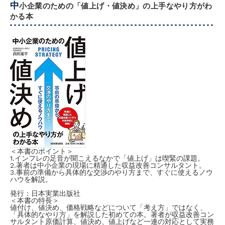
中
小企業のための「値上げ・値決め」の上手なやり方がわ
かる本
＜本書のポイント＞
1.インフレの足音が聞こえるなかで「値上げ」は喫緊の課題。
2.著者は中小企業の現場に精通した収益改善コンサルタント。
3.事前の準備から具体的な交渉のやり方まで、すぐに使えるノウ
ハウを解説。
発行：日本実業出版社
＜本書の特長＞
値付け、値決め、価格戦略などについて「考え方」ではなく、
「具体的なやり方」を解説した初めての本。著者が収益改善コン
サルタント原価計算、値決め、値上げなど一連の対応として実務