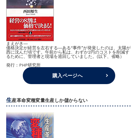
まえがき―
価格決定が経営を左右する―ある“事件”が発覚したのは、太陽が
西に沈んだ頃です。午前から私は、わずか2円のコストを削減す
るために、管理者と現場を巡回していました。(以下、省略）
発行：PHP研究所
購入ページへ
生
産革命変種変量生産しか儲からない