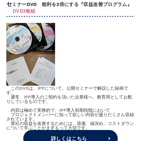
セ
ミナーDVD 粗利を2倍にする『収益改善プログラム』
DVD3枚組
このDVDは、IPPについて、公開セミナーで解説した録画で
す。
通常、IPP導入のご契約を頂いた企業様へ、教育用としてお配
りしているものです。
内容は極めて実務的で、IPP導入初期段階において
プロジェクトメンバーに知って欲しい内容が盛りだくさん収録
されています。
貴社の収益を改善するためには、原価、値決め、コストダウン
について学ぶことがまずもって大切です。
詳しくはこちら